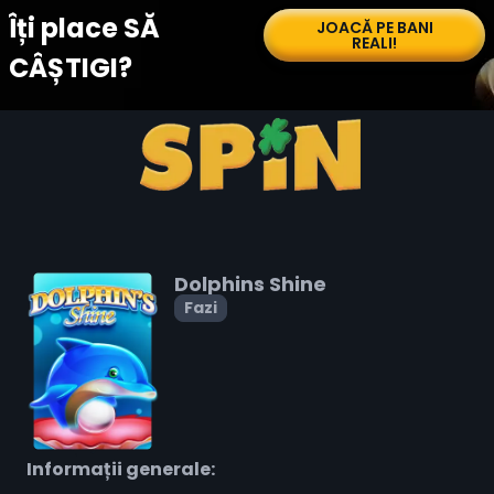
Îți place SĂ
JOACĂ PE BANI
REALI!
CÂȘTIGI?
Dolphins Shine
Fazi
Informații generale: