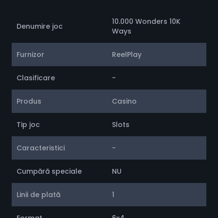
10.000 Wonders 10K
Denumire joc
Ways
Furnizor
ReelPlay
Clasificare
-
Produs
Casino
Tip joc
Slots
Caracteristici
-
Cumpără speciale
NU
Linii de plată
1