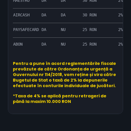
MAESTRO
DA
DA
30 RON
2%
AIRCASH
DA
DA
30 RON
2%
PAYSAFECARD
DA
NU
25 RON
2%
ABON
DA
NU
25 RON
2%
Pentru a pune în acord reglementările fiscale
prevăzute de către Ordonanța de urgență a
Guvernului nr 114/2018, vom reține și vira către
Bugetul de Stat o taxă de 2% la depunerile
efectuate în conturile individuale de jucători.
*Taxa de 4% se aplică pentru retrageri de
până la maxim 10.000 RON