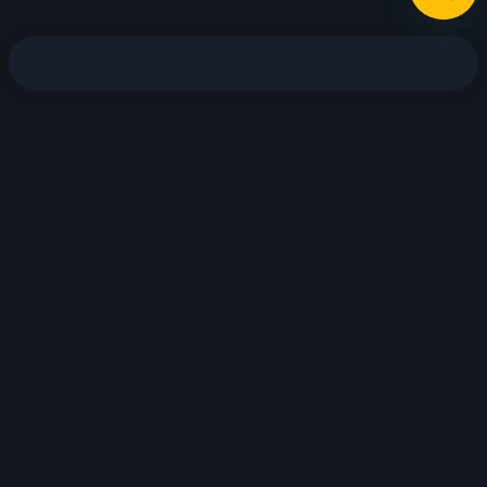
Jocuri recomandate
Joacă
Descărcă de pe
App Store
Demo
Acum pe
Google Play
Descoper-o în
AppGallery