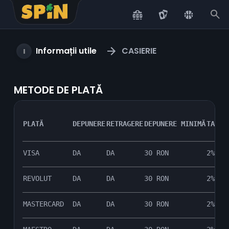
Scroll to top
Informații utile
CASIERIE
METODE DE PLATĂ
PLATĂ
DEPUNERE
RETRAGERE
DEPUNERE MINIMĂ
TAXĂ 
VISA
DA
DA
30 RON
2%
REVOLUT
DA
DA
30 RON
2%
MASTERCARD
DA
DA
30 RON
2%