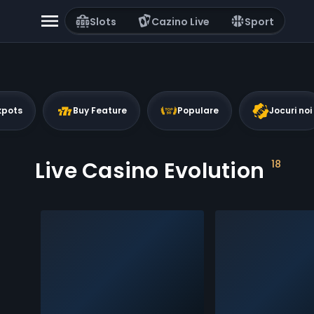
Slots
Cazino Live
Sport
kpots
Buy Feature
Populare
Jocuri noi
Live Casino Evolution
18