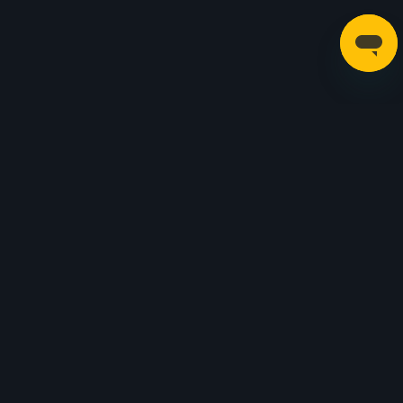
8+)
Jocurile de noroc pot crea dependență, vă rugăm să
cați în mod responsabil. Consultă cu încredere
formațiile din secțiunea Joc Responsabil sau apelează la
utor de specialitate aici:
Clinica Aliat
.