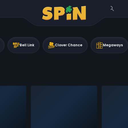
Bell Link
Clover Chance
Megaways