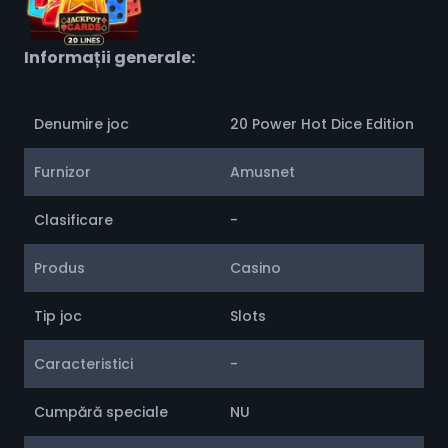
Informații generale:
Denumire joc
20 Power Hot Dice Edition
Furnizor
Amusnet
Clasificare
-
Produs
Casino
Tip joc
Slots
Caracteristici
-
Cumpără speciale
NU