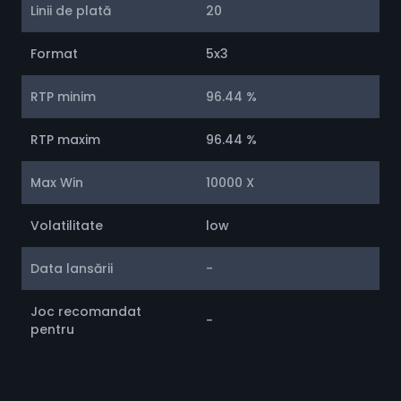
Linii de plată
20
Format
5x3
RTP minim
96.44 %
RTP maxim
96.44 %
Max Win
10000 X
Volatilitate
low
Data lansării
-
Joc recomandat
-
pentru