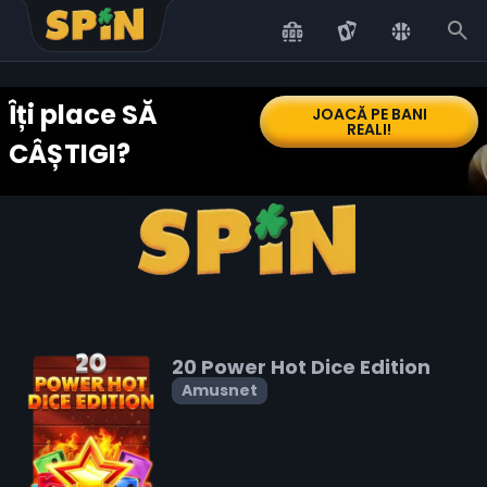
Scroll to top
Îți place SĂ
JOACĂ PE BANI
REALI!
CÂȘTIGI?
20 Power Hot Dice Edition
Amusnet