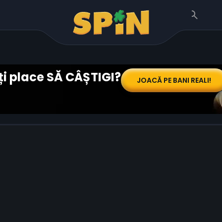
Îți place SĂ CÂȘTIGI?
JOACĂ PE BANI REALI!