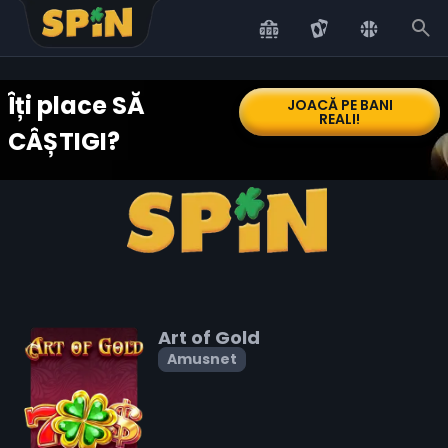
Scroll to top
Îți place SĂ
JOACĂ PE BANI
REALI!
CÂȘTIGI?
Art of Gold
Amusnet