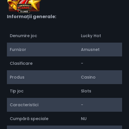
Informații generale:
Denumire joc
Lucky Hot
Furnizor
Amusnet
Clasificare
-
Produs
Casino
Tip joc
Slots
Caracteristici
-
Cumpără speciale
NU