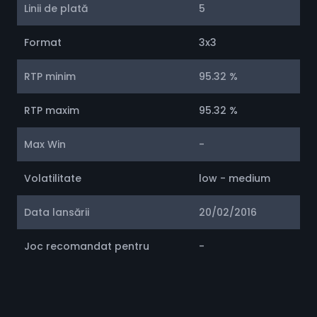
Linii de plată
5
Format
3x3
RTP minim
95.32 %
RTP maxim
95.32 %
Max Win
-
Volatilitate
low - medium
Data lansării
20/02/2016
Joc recomandat pentru
-