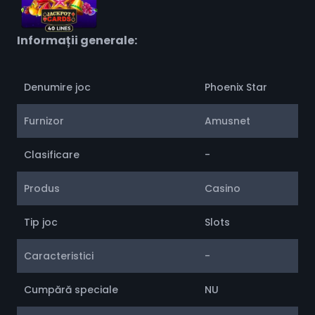
Informații generale:
Denumire joc
Phoenix Star
Furnizor
Amusnet
Clasificare
-
Produs
Casino
Tip joc
Slots
Caracteristici
-
Cumpără speciale
NU