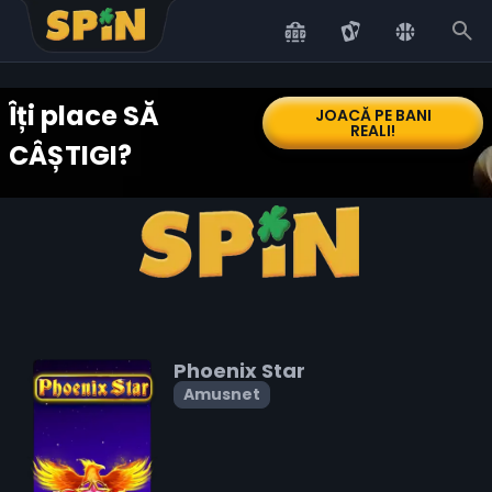
Scroll to top
Îți place SĂ
JOACĂ PE BANI
REALI!
CÂȘTIGI?
Phoenix Star
Amusnet