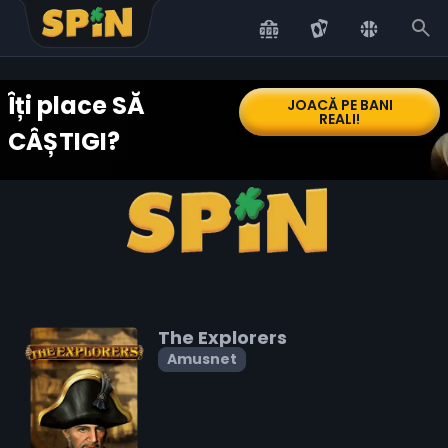
Scroll to top
Îți place SĂ
JOACĂ PE BANI
REALI!
CÂȘTIGI?
The Explorers
Amusnet