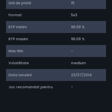
Linii de plată
15
Format
5x3
RTP minim
96.09 %
RTP maxim
96.09 %
Max Win
-
Volatilitate
medium
Data lansării
23/07/2014
Joc recomandat pentru
-