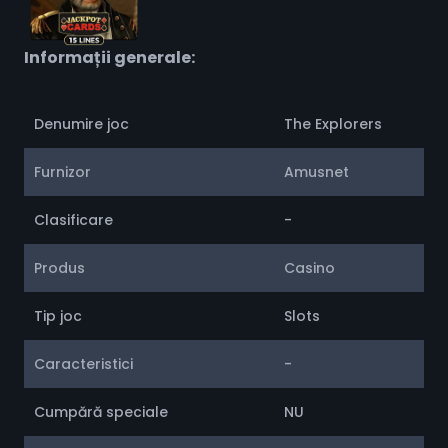
Informații generale:
Denumire joc
The Explorers
Furnizor
Amusnet
Clasificare
-
Produs
Casino
Tip joc
Slots
Caracteristici
-
Cumpără speciale
NU