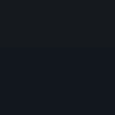
Jocuri recomandate
Joacă
onanza
Demo
g