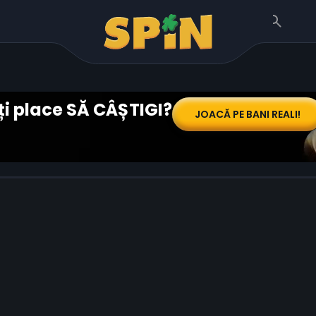
Îți place SĂ CÂȘTIGI?
JOACĂ PE BANI REALI!