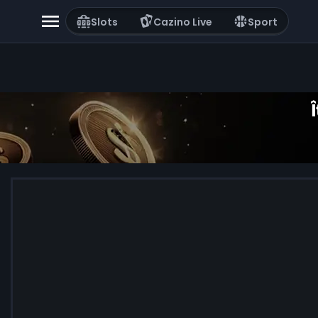
Slots
Cazino Live
Sport