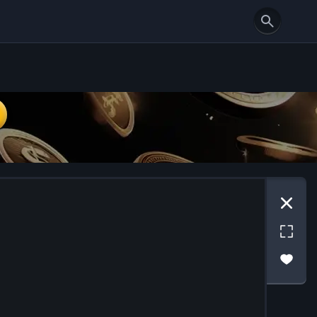
Sortează
Furnizori
Alfabetic A-Z