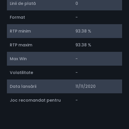
Linii de plată
0
Format
-
RTP minim
93.38 %
RTP maxim
93.38 %
Max Win
-
Volatilitate
-
Data lansării
11/11/2020
Joc recomandat pentru
-