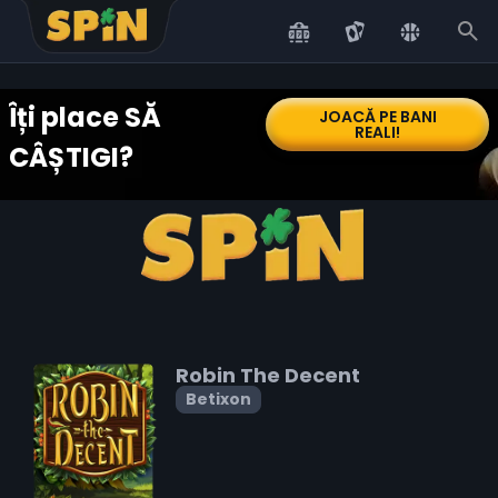
Scroll to top
Îți place SĂ
JOACĂ PE BANI
REALI!
CÂȘTIGI?
Robin The Decent
Betixon