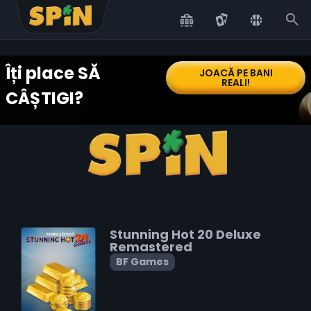
Scroll to top
Îți place SĂ
JOACĂ PE BANI
REALI!
CÂȘTIGI?
Stunning Hot 20 Deluxe
Remastered
BF Games