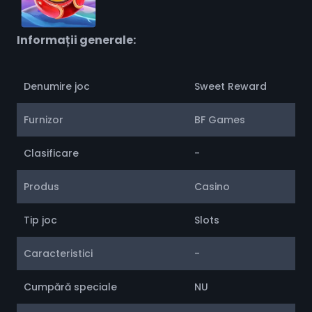
Informații generale:
Denumire joc
Sweet Reward
Furnizor
BF Games
Clasificare
-
Produs
Casino
Tip joc
Slots
Caracteristici
-
Cumpără speciale
NU