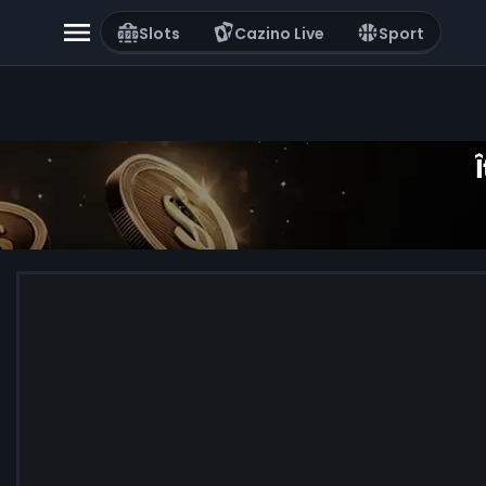
Slots
Cazino Live
Sport