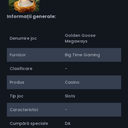
Informații generale:
Golden Goose
Denumire joc
Megaways
Furnizor
Big Time Gaming
Clasificare
-
Produs
Casino
Tip joc
Slots
Caracteristici
-
Cumpără speciale
DA