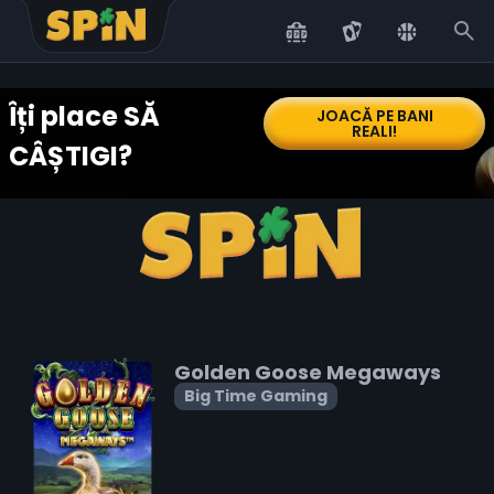
Scroll to top
Îți place SĂ
JOACĂ PE BANI
REALI!
CÂȘTIGI?
Golden Goose Megaways
Big Time Gaming