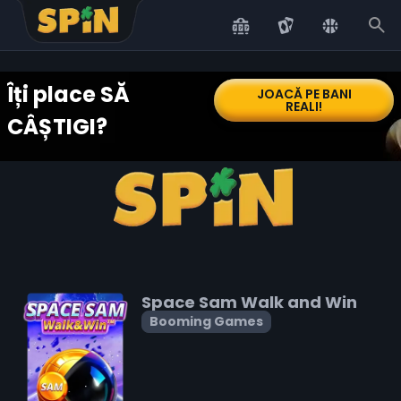
Scroll to top
Îți place SĂ
JOACĂ PE BANI
REALI!
CÂȘTIGI?
Space Sam Walk and Win
Booming Games