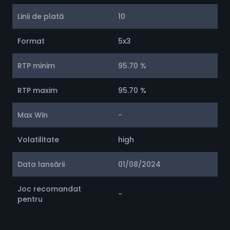
Linii de plată
10
Format
5x3
RTP minim
95.70 %
RTP maxim
95.70 %
Max Win
-
Volatilitate
high
Data lansării
01/08/2024
Joc recomandat
-
pentru