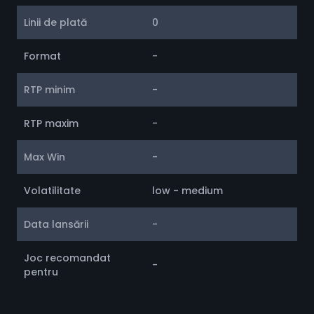
Linii de plată
0
Format
-
RTP minim
-
RTP maxim
-
Max Win
-
Volatilitate
low - medium
Data lansării
-
Joc recomandat
-
pentru