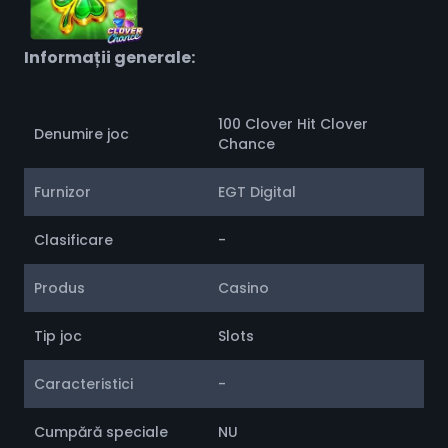
Informații generale:
100 Clover Hit Clover
Denumire joc
Chance
Furnizor
EGT Digital
Clasificare
-
Produs
Casino
Tip joc
Slots
Caracteristici
-
Cumpără speciale
NU