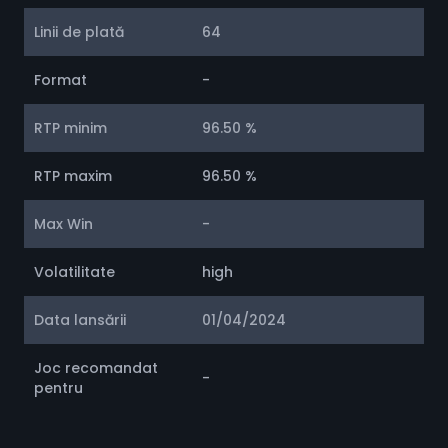
Linii de plată
64
Format
-
RTP minim
96.50 %
RTP maxim
96.50 %
Max Win
-
Volatilitate
high
Data lansării
01/04/2024
Joc recomandat
-
pentru