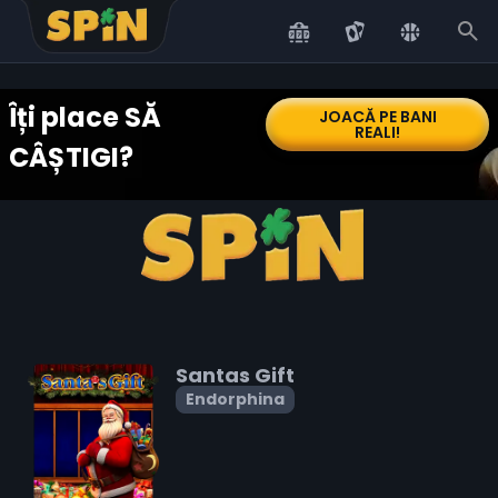
Scroll to top
Îți place SĂ
JOACĂ PE BANI
REALI!
CÂȘTIGI?
Santas Gift
Endorphina