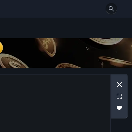
Sortează
Furnizori
Alfabetic A-Z