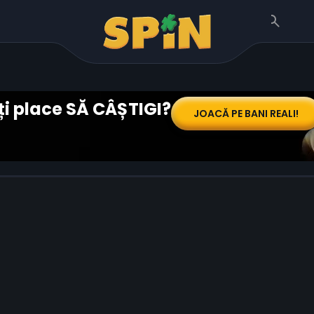
Îți place SĂ CÂȘTIGI?
JOACĂ PE BANI REALI!