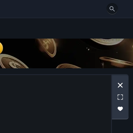
Sortează
Furnizori
Alfabetic A-Z