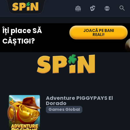
Scroll to top
Îți place SĂ
JOACĂ PE BANI
REALI!
CÂȘTIGI?
Adventure PIGGYPAYS El
Dorado
Games Global