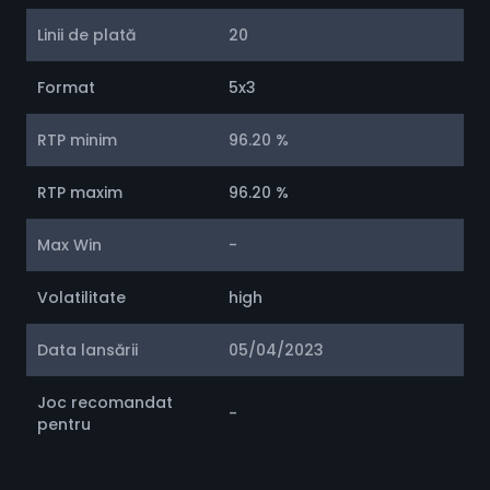
Linii de plată
20
Format
5x3
RTP minim
96.20 %
RTP maxim
96.20 %
Max Win
-
Volatilitate
high
Data lansării
05/04/2023
Joc recomandat
-
pentru