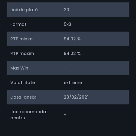
Linii de plată
20
Format
5x3
RTP minim
94.02 %
RTP maxim
94.02 %
Max Win
-
Volatilitate
extreme
Data lansării
23/02/2021
Joc recomandat
-
pentru