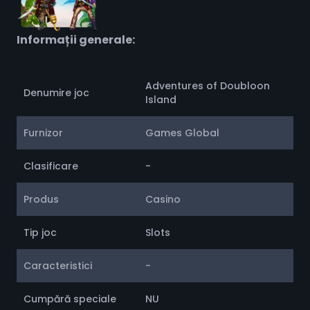
Informații generale:
Adventures of Doubloon
Denumire joc
Island
Furnizor
Games Global
Clasificare
-
Produs
Casino
Tip joc
Slots
Caracteristici
-
Cumpără speciale
NU