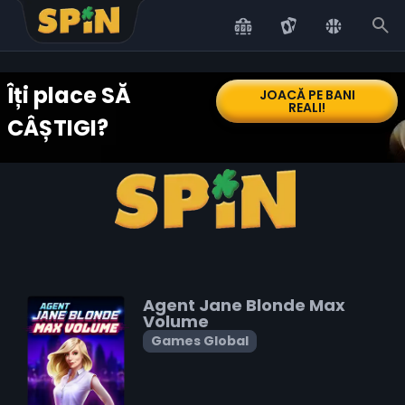
Scroll to top
Îți place SĂ
JOACĂ PE BANI
REALI!
CÂȘTIGI?
Agent Jane Blonde Max
Volume
Games Global