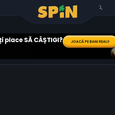
Îți place SĂ CÂȘTIGI?
JOACĂ PE BANI REALI!