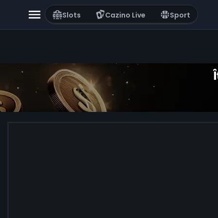
Slots
Cazino Live
Sport