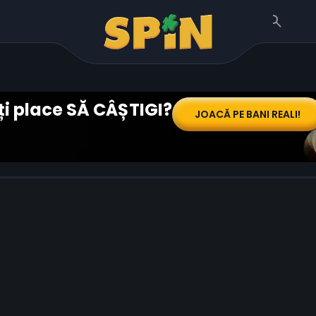
Îți place SĂ CÂȘTIGI?
JOACĂ PE BANI REALI!