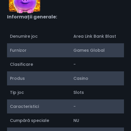
Informații generale:
Denumire joc
Area Link Bank Blast
Furnizor
Games Global
Clasificare
-
Produs
Casino
Tip joc
Slots
Caracteristici
-
Cumpără speciale
NU