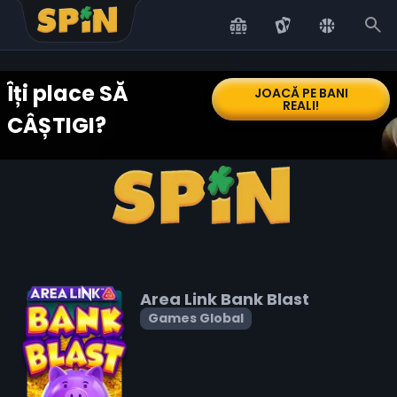
Scroll to top
Îți place SĂ
JOACĂ PE BANI
REALI!
CÂȘTIGI?
Area Link Bank Blast
Games Global