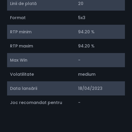
Linii de plată
20
Format
5x3
RTP minim
94.20 %
RTP maxim
94.20 %
Max Win
-
Volatilitate
medium
Data lansării
18/04/2023
Joc recomandat pentru
-