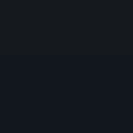
Jocuri recomandate
Joacă
lt
Demo