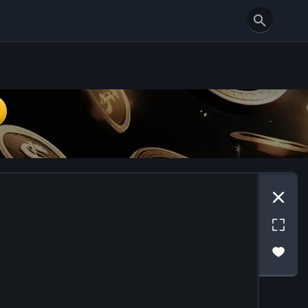
Sortează
Furnizori
Alfabetic A-Z