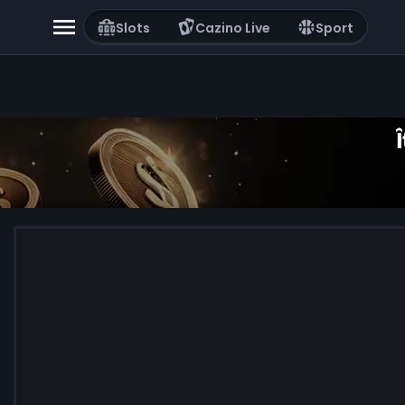
Slots
Cazino Live
Sport