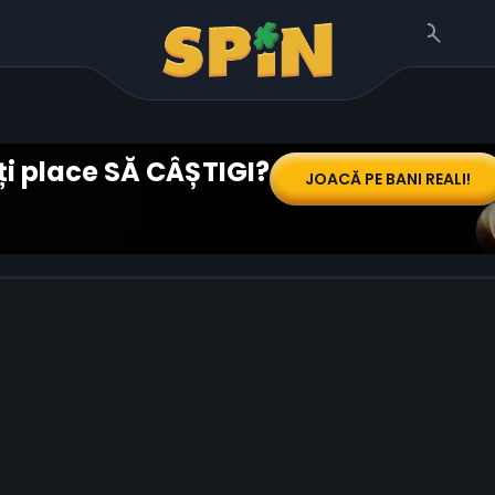
Îți place SĂ CÂȘTIGI?
JOACĂ PE BANI REALI!