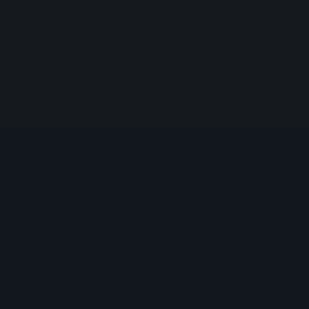
Jocuri recomandate
Joacă
ils
Demo