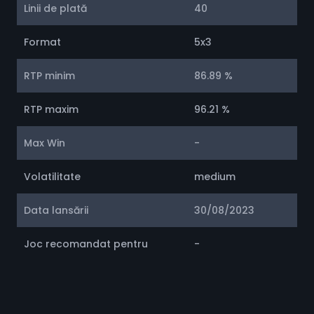
Linii de plată
40
Format
5x3
RTP minim
86.89 %
RTP maxim
96.21 %
Max Win
-
Volatilitate
medium
Data lansării
30/08/2023
Joc recomandat pentru
-