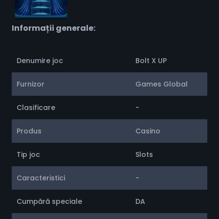
Informații generale:
Denumire joc
Bolt X UP
Furnizor
Games Global
Clasificare
-
Produs
Casino
Tip joc
Slots
Caracteristici
-
Cumpără speciale
DA