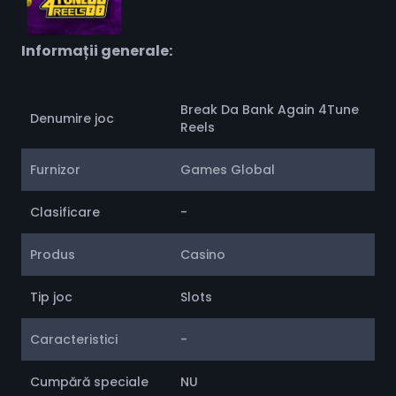
Informații generale:
Break Da Bank Again 4Tune
Denumire joc
Reels
Furnizor
Games Global
Clasificare
-
Produs
Casino
Tip joc
Slots
Caracteristici
-
Cumpără speciale
NU