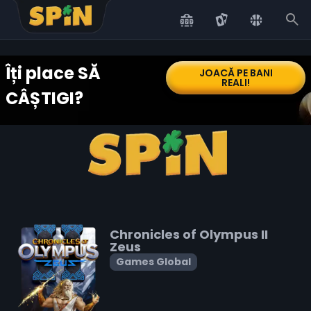
Scroll to top
Îți place SĂ
JOACĂ PE BANI
REALI!
CÂȘTIGI?
Chronicles of Olympus II
Zeus
Games Global