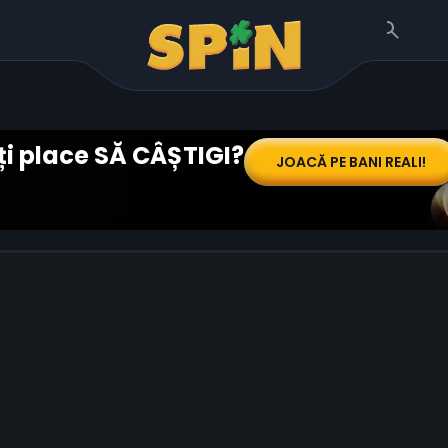
Îți place SĂ CÂȘTIGI?
JOACĂ PE BANI REALI!