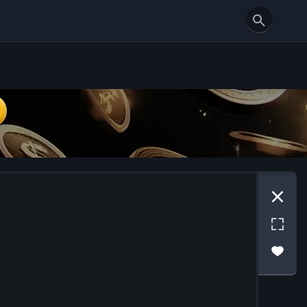
Sortează
Furnizori
Alfabetic A-Z