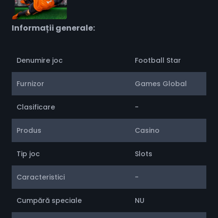
Informații generale:
Denumire joc
Football Star
Furnizor
Games Global
Clasificare
-
Produs
Casino
Tip joc
Slots
Caracteristici
-
Cumpără speciale
NU