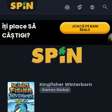
Scroll to top
Îți place SĂ
JOACĂ PE BANI
REALI!
CÂȘTIGI?
Kingfisher Winterborn
Games Global