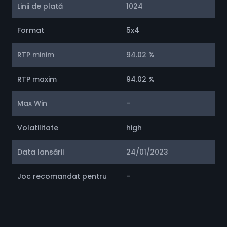
Linii de plată
1024
Format
5x4
RTP minim
94.02 %
RTP maxim
94.02 %
Max Win
-
Volatilitate
high
Data lansării
24/01/2023
Joc recomandat pentru
-