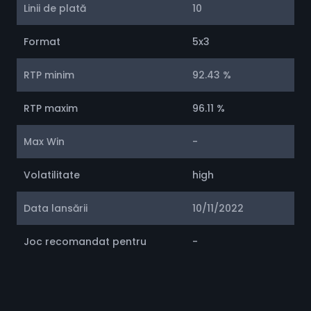
Linii de plată
10
Format
5x3
RTP minim
92.43 %
RTP maxim
96.11 %
Max Win
-
Volatilitate
high
Data lansării
10/11/2022
Joc recomandat pentru
-