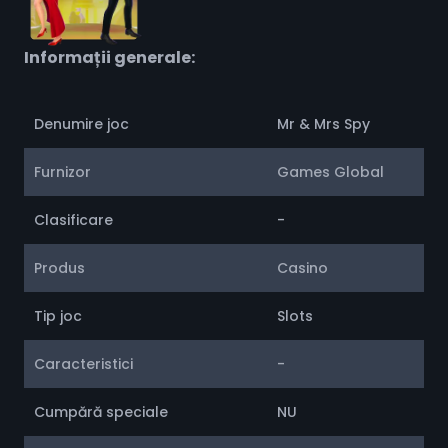
Informații generale:
Denumire joc
Mr & Mrs Spy
Furnizor
Games Global
Clasificare
-
Produs
Casino
Tip joc
Slots
Caracteristici
-
Cumpără speciale
NU