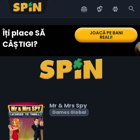
Scroll to top
Îți place SĂ
JOACĂ PE BANI
REALI!
CÂȘTIGI?
Mr & Mrs Spy
Games Global