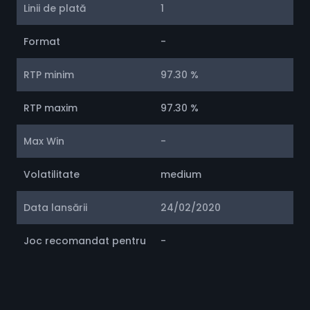
Linii de plată
1
Format
-
RTP minim
97.30 %
RTP maxim
97.30 %
Max Win
-
Volatilitate
medium
Data lansării
24/02/2020
Joc recomandat pentru
-