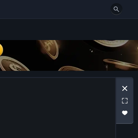
Sortează
Furnizori
Alfabetic A-Z