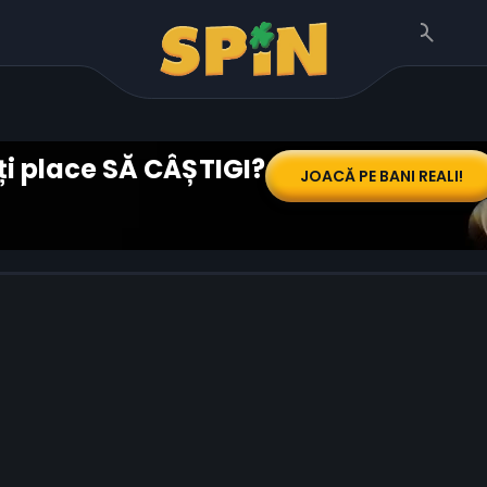
Îți place SĂ CÂȘTIGI?
JOACĂ PE BANI REALI!