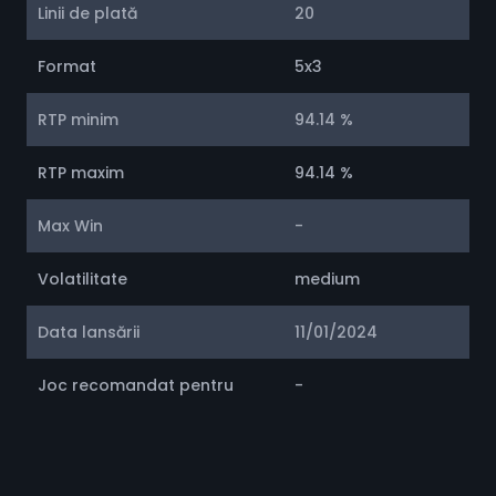
Linii de plată
20
Format
5x3
RTP minim
94.14 %
RTP maxim
94.14 %
Max Win
-
Volatilitate
medium
Data lansării
11/01/2024
Joc recomandat pentru
-