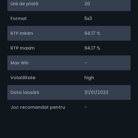
Linii de plată
20
Format
5x3
RTP minim
94.17 %
RTP maxim
94.17 %
Max Win
-
Volatilitate
high
Data lansării
31/01/2023
Joc recomandat pentru
-