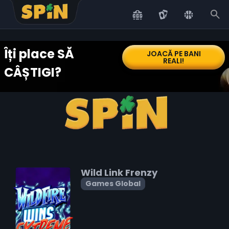
Scroll to top
Îți place SĂ
JOACĂ PE BANI
REALI!
CÂȘTIGI?
Wild Link Frenzy
Games Global