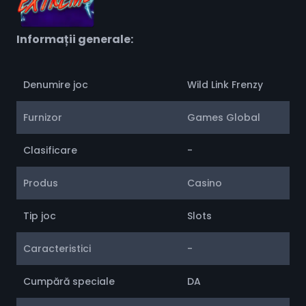
Informații generale:
Denumire joc
Wild Link Frenzy
Furnizor
Games Global
Clasificare
-
Produs
Casino
Tip joc
Slots
Caracteristici
-
Cumpără speciale
DA