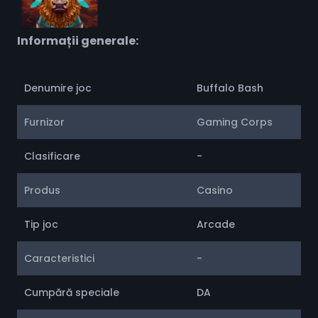
Informații generale:
Denumire joc
Buffalo Bash
Furnizor
Gaming Corps
Clasificare
-
Produs
Casino
Tip joc
Arcade
Caracteristici
-
Cumpără speciale
DA