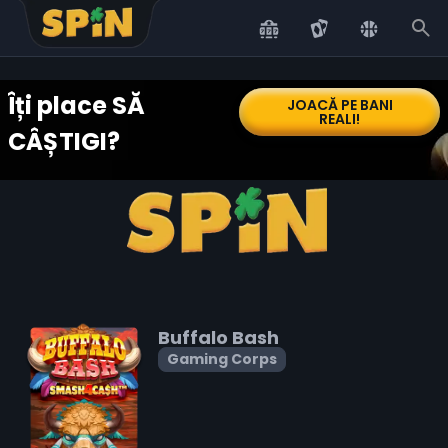
Scroll to top
Îți place SĂ
JOACĂ PE BANI
REALI!
CÂȘTIGI?
Buffalo Bash
Gaming Corps