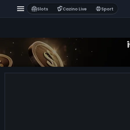
Slots
Cazino Live
Sport