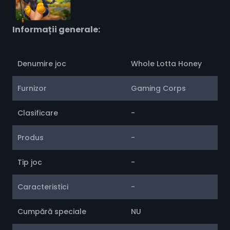
Informații generale:
Denumire joc
Whole Lotta Honey
Furnizor
Gaming Corps
Clasificare
-
Produs
-
Tip joc
-
Caracteristici
-
Cumpără speciale
NU