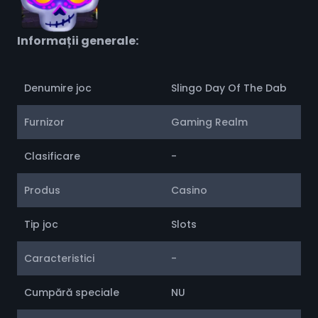
Informații generale:
Denumire joc
Slingo Day Of The Dab
Furnizor
Gaming Realm
Clasificare
-
Produs
Casino
Tip joc
Slots
Caracteristici
-
Cumpără speciale
NU